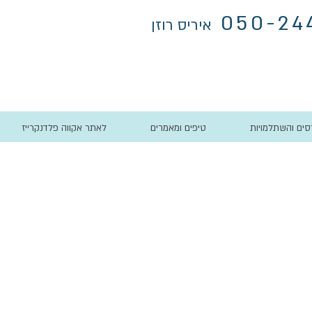
050-24
איריס רוזן
סים והשתלמויות
טיפים ומאמרים
לאתר אקווה פלדנקרייז