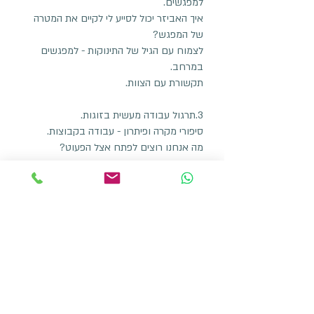
למפגשים.
איך האביזר יכול לסייע לי לקיים את המטרה
של המפגש?
לצמוח עם הגיל של התינוקות - למפגשים
במרחב.
תקשורת עם הצוות.
3.תרגול עבודה מעשית בזוגות.
סיפורי מקרה ופיתרון - עבודה בקבוצות.
מה אנחנו רוצים לפתח אצל הפעוט?
4. התאמה לגילאי שנה וחצי עד שנתיים.
מערכי שיעור ורעיונות איך לאתגר.
5. הכנה למפגש סיום שנה עם ההורים, מערכי
שיעור לקיץ, סיכום שנה.
משתתפות ממליצות