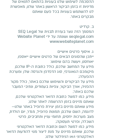
ההסכמה לשימוש שלנו בעוגיות בהתאם לתנאים של
מדיניות זו בזמן הביקור הראשון באתר שלנו, מאפשרת
לנו להשתמש בעוגיות בכל פעם שאתם
מבקרים באתר.
ב. קרדיט
המסמך הזה נוצר בעזרת תבנית של SEQ Legal
seqlegal.com ושונתה על ידי Website Planet
www.websiteplanet.com
ג. איסוף פרטים אישיים
ייתכן שהסוגים הבאים של פרטים אישיים ייאספו,
יאוחסנו, ויעשה בהם שימוש:
מידע על המחשב שלכם, כולל כתובת ה-IP שלכם,
מיקומכם הגאוגרפי, סוג הדפדפן והגרסה שלו, ומערכת
ההפעלה;
מידע על הביקורים והשימוש שלכם באתר, כולל מקור
ההפניה, אורך הביקור, צפיות בעמודים, ונתיבי המעבר
שלכם באתר;
מידע, כמו למשל כתובת הדואר האלקטרוני שלכם,
שאתם מזינים בזמן ההרשמה לאתר שלנו;
מידע שאתם מזינים בזמן יצירת פרופיל באתר שלנו—
לדוגמה, השם שלכם, תמונות פרופיל, מגדר, יום הולדת,
מצב מערכות יחסים, תחומי עניין ותחביבים, פרטי
השכלה, ופרטי תעסוקה;
מידע, כמו למשל השם וכתובת הדואר האלקטרוני
שלכם, שאתם מזינים על מנת ליצור מנוי להודעות הדואר
האלקטרוני ו/או הניוזלטר שלנו;