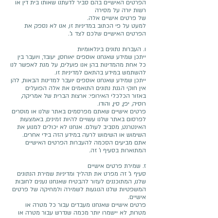
הפרטים האישיים בהם סביר לדעתנו שאותו בית דין או
רשות יורה על מסירה
של פרטים אישיים אלה.
למעט על פי הכתוב במדיניות זו, אנו לא נספק את
הפרטים האישיים שלכם לצד ג’.
ו. העברות נתונים בינלאומיות
ייתכן שמידע שאנחנו אוספים יאוחסן, יעובד, ויועבר בין
כל אחת מהמדינות בהן אנו פועלים, על מנת לאפשר לנו
להשתמש במידע בהתאם למדיניות זו.
ייתכן שמידע שאנחנו אוספים יועבר למדינות הבאות, להן
אין חוקי הגנת נתונים התואמים את אלה הפועלים
באזור הכלכלי האירופי: ארצות הברית של אמריקה,
רוסיה, יפן, סין, והודו.
פרטים אישיים שאתם מפרסמים באתר שלנו או מוסרים
לפרסום באתר שלנו עשויים להיות זמינים, באמצעות
האינטרנט, מסביב לעולם. אנחנו לא יכולים למנוע את
השימוש או השימוש לרעה במידע הזה בידי אחרים.
אתם מביעים הסכמה להעברות הפרטים האישיים
המתוארות בסעיף ו’ זה.
ז. שמירת פרטים אישיים
סעיף ג’ זה מפרט את תהליך ומדיניות שמירת הנתונים
שלנו, המתוכננים לעזור להבטיח שאנחנו נענים לחובות
המשפטיות שלנו הנוגעות לשמירה ולמחיקה של פרטים
אישיים.
פרטים אישיים שאנחנו מעבדים עבור כל מטרה או
מטרות, לא יישמרו יותר מכמה שנדרש עבור מטרה או