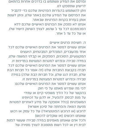
נפרסם את המידע ונשתמש בו בדרכים אחרות בהתאם
לרישיון שתספקו לנו.
ניתן להשתמש בהגדרות הפרטיות שלכם כדי להגביל
את הפרסום של המידע שלכם באתר שלנו, וניתן לשנות
אותן בעזרת בקרות הפרטיות שבאתר.
אנחנו לא נספק את הפרטים האישיים שלכם ללא
הסכמתכם לכל צד ג’ שהוא, לצורך השיווק הישיר שלו,
או של כל צד ג’ אחר.
ה. חשיפת פרטים אישיים
אנחנו עשויים למסור את הפרטים האישיים שלכם לכל
אחד מהעובדים, המנהלים, המבטחים, היועצים
המקצועיים, הסוכנים, הספקים, או קבלני המשנה שלנו,
במידה סבירה וכנדרש למטרות המצוינות במדיניות זו.
אנחנו עשויים למסור את הפרטים האישיים שלכם לכל
חברה בקבוצת החברות שלנו (זה אומר כל חברות הבת
שלנו, חברת הגג שלנו, וכל חברות הבת שלה) במידה
סבירה וכנדרש למטרות המצוינות במדיניות זו.
אנחנו עשויים למסור את הפרטים האישיים שלכם:
לפי מה שנדרש מאתנו על פי חוק
בהקשר של כל הליך משפטי קיים או עתידי
על מנת לבסס, להפעיל, או להגן על זכויותינו
המשפטיות (כולל אספקה של מידע לאחרים למטרות
מניעת הונאה והפחתה של סיכון אשראי)
לרוכש (או הרוכש הפוטנציאלי) של כל עסק או רכוש
שאנחנו רוכשים (או שוקלים לרכוש)
ולכל אדם שאנחנו מאמינים במידה סבירה שעשוי לפנות
לבית דין או לכל רשות מוסמכת לצורך מסירה של