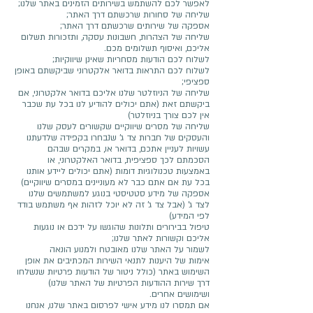
לאפשר לכם להשתמש בשירותים הזמינים באתר שלנו;
שליחה של סחורות שרכשתם דרך האתר;
אספקה של שירותים שרכשתם דרך האתר;
שליחה של הצהרות, חשבונות עסקה, ותזכורות תשלום
אליכם, ואיסוף תשלומים מכם.
לשלוח לכם הודעות מסחריות שאינן שיווקיות;
לשלוח לכם התראות בדואר אלקטרוני שביקשתם באופן
ספציפי;
שליחה של הניוזלטר שלנו אליכם בדואר אלקטרוני, אם
ביקשתם זאת (אתם יכולים להודיע לנו בכל עת שכבר
אין לכם צורך בניוזלטר)
שליחה של מסרים שיווקיים שקשורים לעסק שלנו
והעסקים של חברות צד ג’ שנבחרו בקפידה שלדעתנו
עשויות לעניין אתכם, בדואר או, במקרים שבהם
הסכמתם לכך ספציפית, בדואר האלקטרוני, או
באמצעות טכנולוגיות דומות (אתם יכולים ליידע אותנו
בכל עת אם אתם כבר לא מעוניינים במסרים שיווקיים)
אספקה של מידע סטטיסטי בנוגע למשתמשים שלנו
לצד ג’ (אבל צד ג’ זה לא יוכל לזהות אף משתמש בודד
לפי המידע)
טיפול בבירורים ותלונות שהוגשו על ידכם או נוגעות
אליכם וקשורות לאתר שלנו;
לשמור על האתר שלנו מאובטח ולמנוע הונאה
אימות של היענות לתנאי השירות המכתיבים את אופן
השימוש באתר (כולל ניטור של הודעות פרטיות שנשלחו
דרך שירות ההודעות הפרטיות של האתר שלנו)
ושימושים אחרים.
אם תמסרו לנו מידע אישי לפרסום באתר שלנו, אנחנו