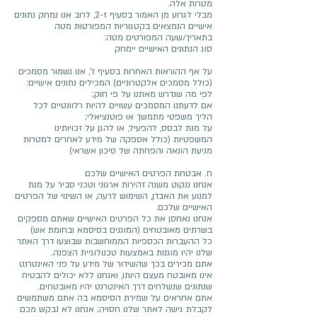
מטרות אלה.
מבלי לגרוע מן האמור בסעיף ז-2, לרוב אנו נמחק נתונים
אישיים הנמצאים בקטגוריות המפורטות מטה
בתאריך/שעה המפורטים מטה:
סוג הנתונים האישיים יימחק
על אף ההוראות האחרות בסעיף ז’, אנו נשמור מסמכים
(כולל מסמכים אלקטרוניים) המכילים נתונים אישיים:
לפי מה שנדרש מאתנו על פי חוק;
אם לדעתנו המסמכים עשויים להיות רלוונטיים לכל
הליך משפטי מתמשך או פוטנציאלי;
על מנת לבסס, להפעיל, או להגן על זכויותינו
המשפטיות (כולל אספקה של מידע לאחרים למטרות
מניעת הונאה והפחתה של סיכון אשראי)
ח. אבטחת הפרטים האישיים שלכם
אנחנו ננקוט משנה זהירות ארגוני וטכני סביר על מנת
למנוע את האבדן, השימוש לרעה, או השינוי של הפרטים
האישיים שלכם.
אנחנו נאחסן את כל הפרטים האישיים שאתם מספקים
בשרתים מאובטחים (המוגנים בסיסמא ובחומת אש)
כל ההעברות הכספיות הממוחשבות שבוצעו דרך האתר
שלנו יהיו מוגנות באמצעות טכנולוגיית הצפנה.
אתם מכירים בכך שהשידור של מידע על פני האינטרנט
אינו מאובטח מעצם היותו, ואנחנו ללא יכולים להבטיח
שנתונים שנשלחים דרך האינטרנט יהיו מאובטחים.
אתם אחראים על שמירת הסיסמא בה אתם משתמשים
לקבלת גישה לאתר שלנו חסויה; אנחנו לא נבקש מכם