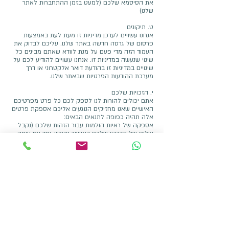
את הסיסמא שלכם (למעט בזמן ההתחברות לאתר
שלנו)
ט. תיקונים
אנחנו עשויים לעדכן מדיניות זו מעת לעת באמצעות
פרסום של גרסה חדשה באתר שלנו. עליכם לבדוק את
העמוד הזה מדי פעם על מנת לוודא שאתם מבינים כל
שינוי שנעשה במדיניות זו. אנחנו עשויים להודיע לכם על
שינויים במדיניות זו בהודעת דואר אלקטרוני או דרך
מערכת ההודעות הפרטיות שבאתר שלנו.
י. הזכויות שלכם
אתם יכולים להורות לנו לספק לכם כל פרט מפרטיכם
האישיים שאנו מחזיקים הנוגעים אליכם אספקת פרטים
אלה תהיה כפופה לתנאים הבאים:
אספקה של ראיות הולמות עבור הזהות שלכם (נקבל
צילום של הדרכון שלכם באישור נוטריון, יחד עם עותק
מקורי של חשבון שירות בו ניתן לראות את הכתובת
הנוכחית שלכם)
אנחנו עשויים לסרב למסור פרטים אישיים שאתם
מבקשים עד למידה המורשית על פי חוק.
אתם יכולים להורות לנו בכל עת לא לעבד את הפרטים
האישיים שלכם לצורכי שיווק.
בפועל, בדרך כלל תבטאו הסכמה מראש לשימוש שלנו
בפרטים האישיים שלכם למטרות שיווק, או שאנחנו
נספק לכם אפשרות לבחור שלא יעשה בפרטים
האישיים שלכם שימוש למטרות שיווקיות.