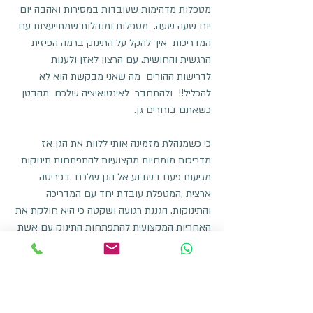
מטפלות מדהימות שעובדות במסירות ואהבה יום 
יום שעה שעה.  מטפלות ומנהלות שמתייעצות עם 
המדריכות  איך להקל על התינוק ברמה הפיזית 
הרגשית והחושית. עם הרצון לאזן ולענות 
לדרישות ההורים  מה שאני מבקשת הוא לא 
להכליל!!  ולהתחבר  לאינטואיציה שלכם  מהבטן 
כשאתם בוחרים גן.
כי כשמנהלת מזמינה אותי ללוות את הגן אז 
מדריכות מומחיות מקצועיות להתפתחות תינוקות 
מגיעות פעם בשבוע אל הגן שלכם .בפריסה 
ארצית ,המטפלת עובדת יחד עם המדריכה 
והתינוקות. הגננת רגועה ושקטה כי היא חולקת את 
האחריות המקצועית להתפתחות התינוק עם אשת 
מקצוע, ואתם מקבלים דוח מפורט ומעקב אחר 
התפתחות התינוק שלכם .כי ליווי התפתחותי לא 
ניגמר שאתם חוזרים מחופשת הלידה לעבודה 
ושמים את התינוק בגן .התינוק שלכם ממשיך 
לגדול ולהתפתח וכאן אתם יכולים לקבל מענה 