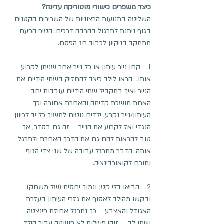
כיצד משפרים כישורי מוטוריקה עדינה?
השליטה בתנועות הרצוניות של השרירים הקטנים 
בגוף ניתנת לתרגול בהרבה דרכים. הטיפ הפעם 
מתמקד בניקיון לכבוד חג הפסח.
1.   קחו נייר עיתון או כל נייר אחר שניתן לקרוע 
אותו.  הראו לילד כיצד להחזיק בשתי הידיים את 
הנייר ואיך במקביל שתי הידיים עובדות יחד – 
האחת מושכת קדימה והאחרת אחורה וכך 
העיתון/נייר נקרע. ילדים נוטים למשוך כל יד לכיוון 
הנגדי ואז לקרוע את הנייר – זה גם בסדר, אך 
טוב להראות להם גם את הדרך האחרת ולתרגל 
אותה. הדבר מתרגל עבודה של שני צדי הגוף 
ותורם לקואורדינציה.
2.   הביאו דלי קטן ונמוך יחסית (של משחק) 
ובקשו מהילד לאסוף את גזרי העיתון בעזרת 
האגודל והאצבע – כך נתרגל אחיזת פינצטה. 
שימו לב – זוהי פעילות לא פשוטה עבור הילד 