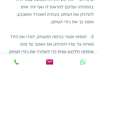
בהתחלה ועליכם להראות לו ואף יחד איתו 
להחזיק את העיתון בעזרת האגודל והאצבע. 
אספו כך את גזרי העיתון.
3.   הוסיפו אטבי כביסה למשחק. למדו את הילד 
מאיזה צד עליו להחזיק את האטב על מנת 
שיפתח וללחוץ שנית כדי לשחרר את גזרי העיתון 
לתוך הדלי.
4.   אספו את גזרי העיתון בעזרת המרפקים. 
התכופפו לעבר הרצפה, הצמידו 2 מרפקים יחד 
וביניהם אספו את העיתונים. הדבר עוזר רבות 
לדיוק ושליטה בגוף הילד.
5.   אספו את גזרי הנייר לדלי בעזרת כפות 
הרגליים. הצמידו כף אל כף ללא עזרת הידיים, תוך 
שמירה על שיווי משקל, והרימו גזרי נייר לתוך הדלי.